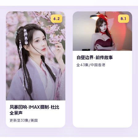
6.2
8.1
白昼边界·前传故事
全43集/中国香港
风暴回响·IMAX摄制·杜比
全景声
更新至33集/美国