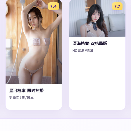
9.4
7.7
深海档案·双结局版
HD高清/德国
星河档案·限时热播
更新至6集/日本