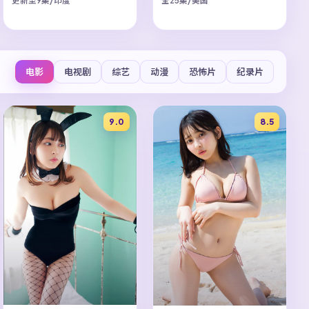
更新至9集/印度
全25集/美国
电影
电视剧
综艺
动漫
恐怖片
纪录片
9.0
8.5