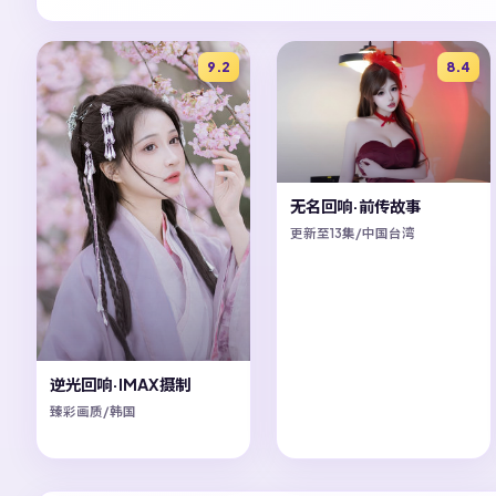
9.2
8.4
无名回响·前传故事
更新至13集/中国台湾
逆光回响·IMAX摄制
臻彩画质/韩国