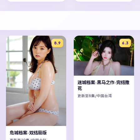
8.9
6.3
迷城档案·黑马之作·完结撒
花
更新至8集/中国台湾
危城档案·双结局版