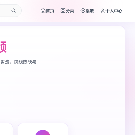
首页
分类
播放
个人中心
频
应省流，院线热映与