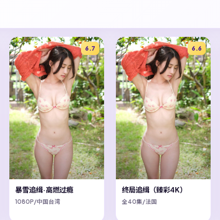
6.7
6.6
暴雪追缉·高燃过瘾
终局追缉（臻彩4K）
1080P/中国台湾
全40集/法国