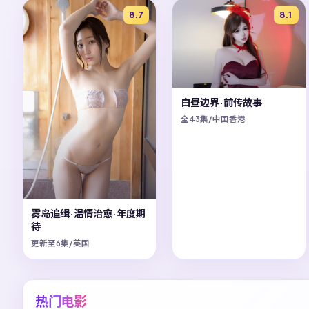
8.7
8.1
白昼边界·前传故事
全43集/中国香港
雾岛追缉·温情治愈·年度期
待
更新至6集/英国
热门电影