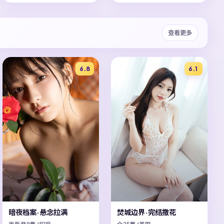
查看更多
6.8
6.1
暗夜档案·悬念拉满
焚城边界·完结撒花