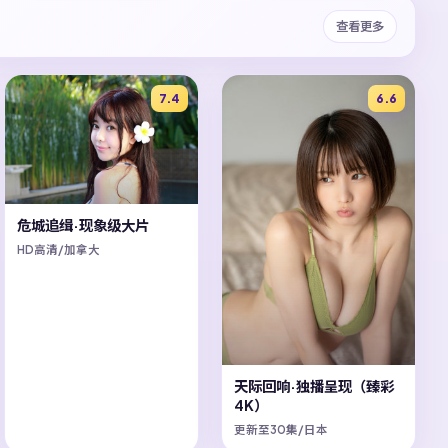
查看更多
7.4
6.6
危城追缉·现象级大片
HD高清/加拿大
天际回响·独播呈现（臻彩
4K）
更新至30集/日本