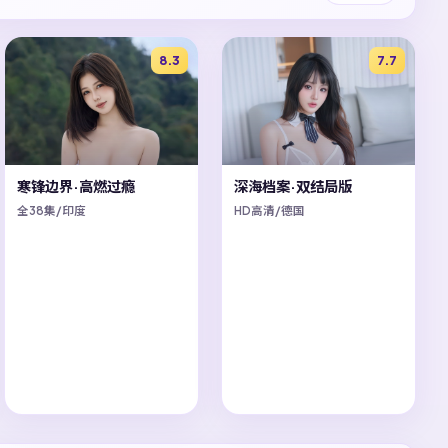
8.3
7.7
寒锋边界·高燃过瘾
深海档案·双结局版
全38集/印度
HD高清/德国