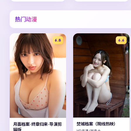
热门动漫
6.8
6.6
焚城档案（院线热映）
月面档案·终章归来·导演剪
辑版
HD高清/加拿大